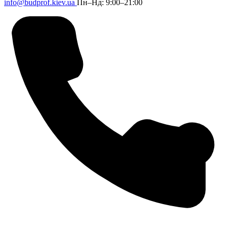
info@budprof.kiev.ua
Пн–Нд: 9:00–21:00