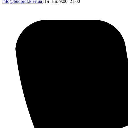
info@budprof.kiev.ua
Пн–Нд: 9:00–21:00